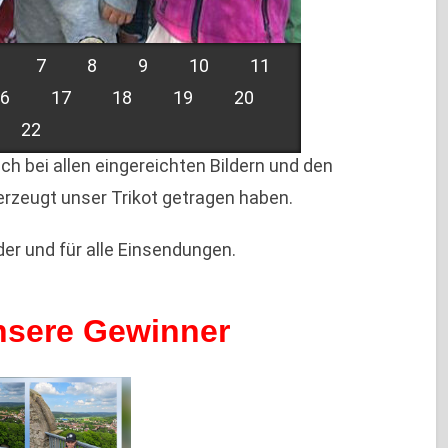
7
8
9
10
11
16
17
18
19
20
22
ch bei allen eingereichten Bildern und den
erzeugt unser Trikot getragen haben.
lder und für alle Einsendungen.
nsere Gewinner