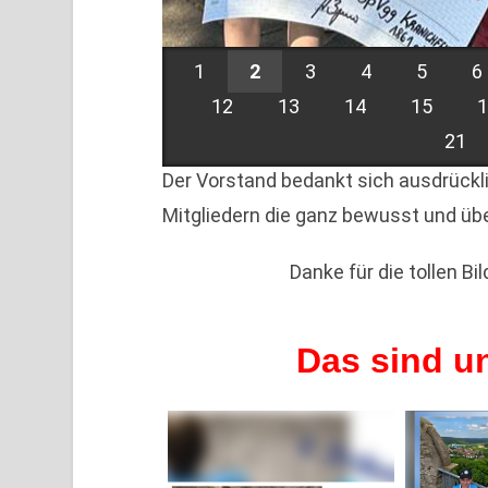
1
2
3
4
5
6
12
13
14
15
21
Der Vorstand bedankt sich ausdrückli
Mitgliedern die ganz bewusst und üb
Danke für die tollen Bi
Das sind u