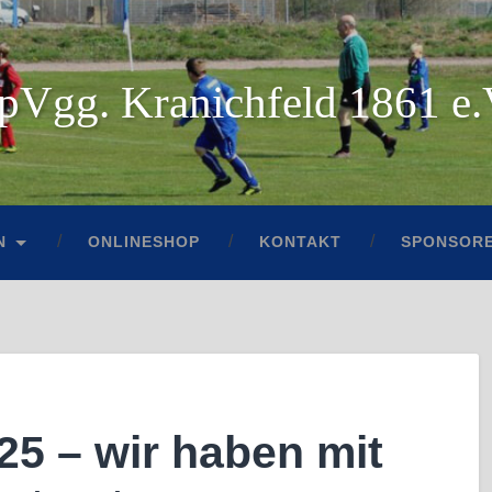
pVgg. Kranichfeld 1861 e.
N
ONLINESHOP
KONTAKT
SPONSORE
5 – wir haben mit