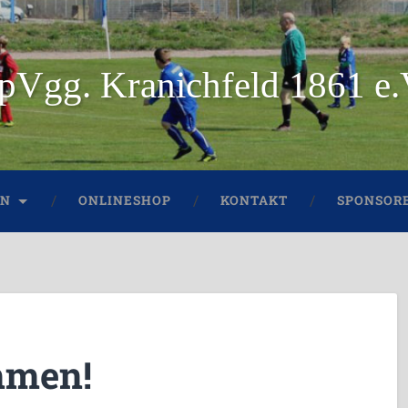
pVgg. Kranichfeld 1861 e.
IN
ONLINESHOP
KONTAKT
SPONSORE
mmen!