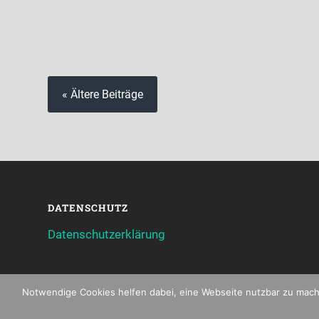
« Ältere Beiträge
DATENSCHUTZ
Datenschutzerklärung
Notwendige Cookies helfen dabei, eine Webseite nutzbar zu mache
© 2026
SPVGG. KRANICHFELD 1861 E.V.
— DIESE WEB