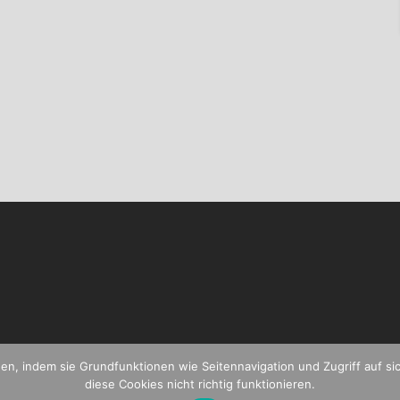
n, indem sie Grundfunktionen wie Seitennavigation und Zugriff auf s
diese Cookies nicht richtig funktionieren.
SITE LÄUFT MIT
WORDPRESS
T