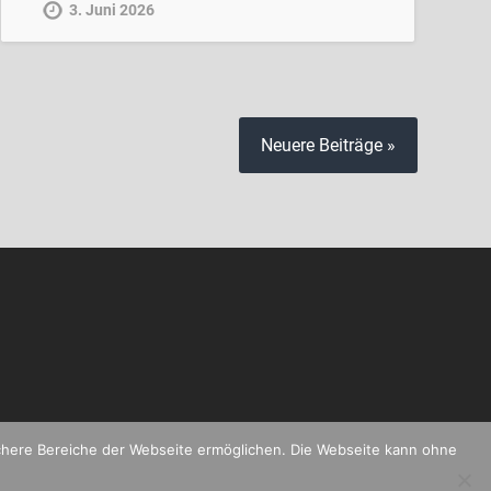
3. Juni 2026
Neuere Beiträge »
ichere Bereiche der Webseite ermöglichen. Die Webseite kann ohne
HEME ERSTELLT VON
ANDERS NORÉN
—
NACH OBEN ↑